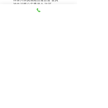
8月8日（土） 金・プラ
8月7日（金） 金・プラ
神奈川県公安委員会 許可
チナ買取相場
チナ買取相場
第451403500020号 質屋
第451403600258号 古物商
tel.045-332-0003
【営業時間】月-土10:00-18:00
【定休日】 日曜日、3のつく日(3・13・23）
有限会社 天王町質店
〒240-0003
神奈川県横浜市保土ケ谷区天王町1-3-13
【交通アクセス】
電車 相鉄線天王町駅徒歩４分
バス 洪福寺停留所徒歩3分
© 2023 by 天王町質店