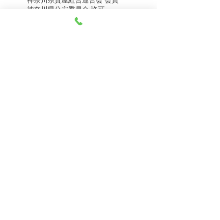
8月8日（土） 金・プラ
8月7日（金） 金・プラ
神奈川県公安委員会 許可
チナ買取相場
チナ買取相場
第451403500020号 質屋
第451403600258号 古物商
tel.045-332-0003
【営業時間】月-土10:00-18:00
【定休日】 日曜日、3のつく日(3・13・23）
有限会社 天王町質店
〒240-0003
神奈川県横浜市保土ケ谷区天王町1-3-13
【交通アクセス】
電車 相鉄線天王町駅徒歩４分
バス 洪福寺停留所徒歩3分
© 2023 by 天王町質店