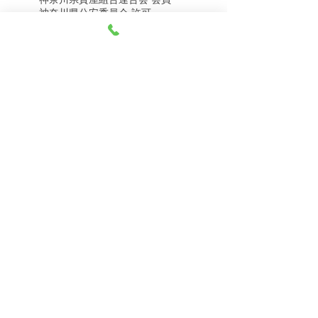
8月7日（金） 金・プラ
8月5日（水） 金・プラ
神奈川県公安委員会 許可
チナ買取相場
チナ買取相場
第451403500020号 質屋
第451403600258号 古物商
tel.045-332-0003
【営業時間】月-土10:00-18:00
【定休日】 日曜日、3のつく日(3・13・23）
有限会社 天王町質店
〒240-0003
神奈川県横浜市保土ケ谷区天王町1-3-13
【交通アクセス】
電車 相鉄線天王町駅徒歩４分
バス 洪福寺停留所徒歩3分
© 2023 by 天王町質店