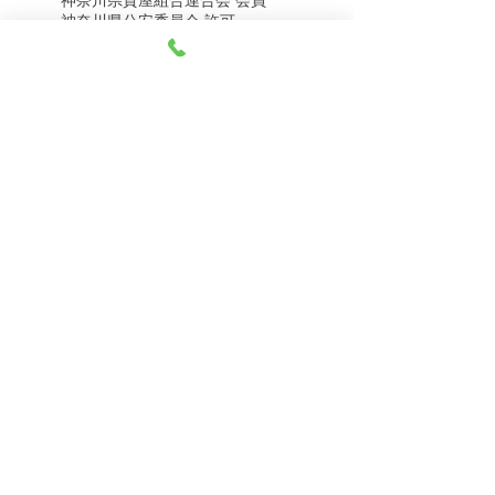
神奈川県質屋組合連合会 会員
8月4日（火） 金・プラ
8月1日（土） 金・プラ
神奈川県公安委員会 許可
チナ買取相場
チナ買取相場
第451403500020号 質屋
第451403600258号 古物商
tel.045-332-0003
【営業時間】月-土10:00-18:00
【定休日】 日曜日、3のつく日(3・13・23）
有限会社 天王町質店
〒240-0003
神奈川県横浜市保土ケ谷区天王町1-3-13
【交通アクセス】
電車 相鉄線天王町駅徒歩４分
バス 洪福寺停留所徒歩3分
© 2023 by 天王町質店