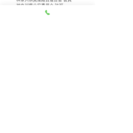
8月8日（土） 金・プラ
8月7日（金） 金・プラ
神奈川県公安委員会 許可
チナ買取相場
チナ買取相場
第451403500020号 質屋
第451403600258号 古物商
tel.045-332-0003
【営業時間】月-土10:00-18:00
【定休日】 日曜日、3のつく日(3・13・23）
有限会社 天王町質店
〒240-0003
神奈川県横浜市保土ケ谷区天王町1-3-13
【交通アクセス】
電車 相鉄線天王町駅徒歩４分
バス 洪福寺停留所徒歩3分
© 2023 by 天王町質店