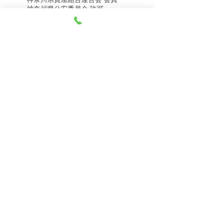
8月5日（水） 金・プラ
8月4日（火） 金・プラ
神奈川県公安委員会 許可
チナ買取相場
チナ買取相場
第451403500020号 質屋
第451403600258号 古物商
tel.045-332-0003
【営業時間】月-土10:00-18:00
【定休日】 日曜日、3のつく日(3・13・23）
有限会社 天王町質店
〒240-0003
神奈川県横浜市保土ケ谷区天王町1-3-13
【交通アクセス】
電車 相鉄線天王町駅徒歩４分
バス 洪福寺停留所徒歩3分
© 2023 by 天王町質店