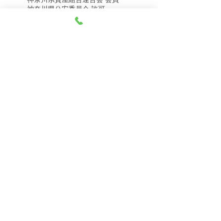
8月5日（水） 金・プラ
8月4日（火） 金・プラ
神奈川県公安委員会 許可
チナ買取相場
チナ買取相場
第451403500020号 質屋
第451403600258号 古物商
tel.045-332-0003
【営業時間】月-土10:00-18:00
【定休日】 日曜日、3のつく日(3・13・23）
有限会社 天王町質店
〒240-0003
神奈川県横浜市保土ケ谷区天王町1-3-13
【交通アクセス】
電車 相鉄線天王町駅徒歩４分
バス 洪福寺停留所徒歩3分
© 2023 by 天王町質店