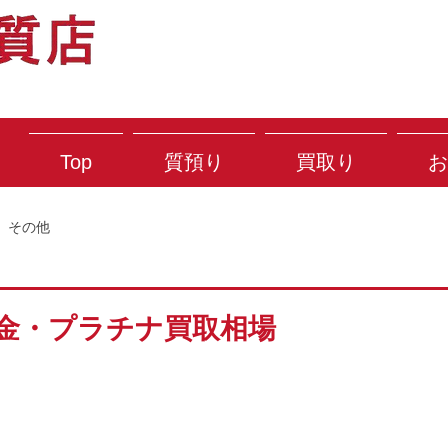
Top
質預り
買取り
お
その他
) 金・プラチナ買取相場