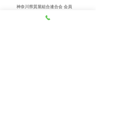
神奈川県質屋組合連合会 会員
8月5日（水） 金・プラ
8月4日（火） 金・プラ
神奈川県公安委員会 許可
チナ買取相場
チナ買取相場
第451403500020号 質屋
第451403600258号 古物商
tel.045-332-0003
【営業時間】月-土10:00-18:00
【定休日】 日曜日、3のつく日(3・13・23）
有限会社 天王町質店
〒240-0003
神奈川県横浜市保土ケ谷区天王町1-3-13
【交通アクセス】
電車 相鉄線天王町駅徒歩４分
バス 洪福寺停留所徒歩3分
© 2023 by 天王町質店