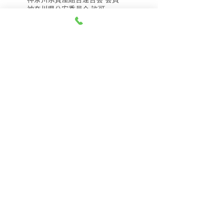
8月5日（水） 金・プラ
8月4日（火） 金・プラ
神奈川県公安委員会 許可
チナ買取相場
チナ買取相場
第451403500020号 質屋
第451403600258号 古物商
tel.045-332-0003
【営業時間】月-土10:00-18:00
【定休日】 日曜日、3のつく日(3・13・23）
有限会社 天王町質店
〒240-0003
神奈川県横浜市保土ケ谷区天王町1-3-13
【交通アクセス】
電車 相鉄線天王町駅徒歩４分
バス 洪福寺停留所徒歩3分
© 2023 by 天王町質店