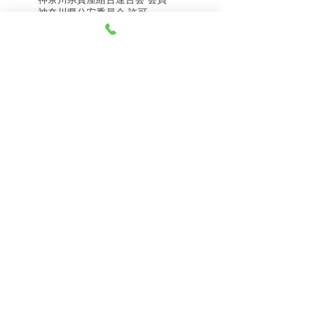
8月8日（土） 金・プラ
8月7日（金） 金・プラ
神奈川県公安委員会 許可
チナ買取相場
チナ買取相場
第451403500020号 質屋
第451403600258号 古物商
tel.045-332-0003
【営業時間】月-土10:00-18:00
【定休日】 日曜日、3のつく日(3・13・23）
有限会社 天王町質店
〒240-0003
神奈川県横浜市保土ケ谷区天王町1-3-13
【交通アクセス】
電車 相鉄線天王町駅徒歩４分
バス 洪福寺停留所徒歩3分
© 2023 by 天王町質店