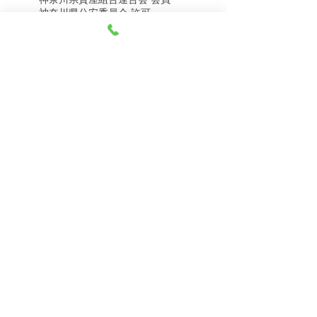
8月8日（土） 金・プラ
8月7日（金） 金・プラ
神奈川県公安委員会 許可
チナ買取相場
チナ買取相場
第451403500020号 質屋
第451403600258号 古物商
tel.045-332-0003
【営業時間】月-土10:00-18:00
【定休日】 日曜日、3のつく日(3・13・23）
有限会社 天王町質店
〒240-0003
神奈川県横浜市保土ケ谷区天王町1-3-13
【交通アクセス】
電車 相鉄線天王町駅徒歩４分
バス 洪福寺停留所徒歩3分
© 2023 by 天王町質店