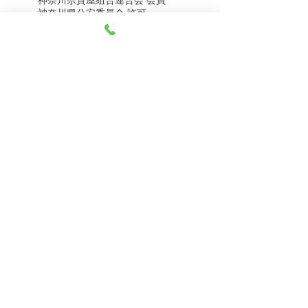
8月4日（火） 金・プラ
8月1日（土） 金・プラ
神奈川県公安委員会 許可
チナ買取相場
チナ買取相場
第451403500020号 質屋
第451403600258号 古物商
tel.045-332-0003
【営業時間】月-土10:00-18:00
【定休日】 日曜日、3のつく日(3・13・23）
有限会社 天王町質店
〒240-0003
神奈川県横浜市保土ケ谷区天王町1-3-13
【交通アクセス】
電車 相鉄線天王町駅徒歩４分
バス 洪福寺停留所徒歩3分
© 2023 by 天王町質店