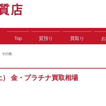
Top
質預り
買取り
お
その他
（土） 金・プラチナ買取相場