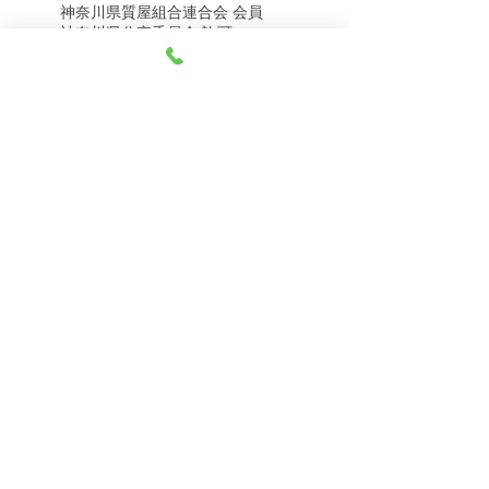
神奈川県質屋組合連合会 会員
8月5日（水） 金・プラ
8月4日（火） 金・プラ
神奈川県公安委員会 許可
チナ買取相場
チナ買取相場
第451403500020号 質屋
第451403600258号 古物商
tel.045-332-0003
【営業時間】月-土10:00-18:00
【定休日】 日曜日、3のつく日(3・13・23）
有限会社 天王町質店
〒240-0003
神奈川県横浜市保土ケ谷区天王町1-3-13
【交通アクセス】
電車 相鉄線天王町駅徒歩４分
バス 洪福寺停留所徒歩3分
© 2023 by 天王町質店