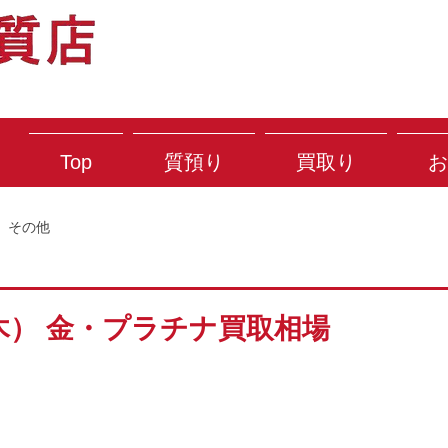
Top
質預り
買取り
お
その他
（木） 金・プラチナ買取相場