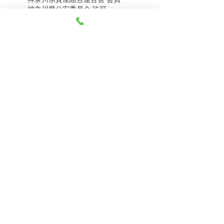
8月8日（土） 金・プラ
8月7日（金） 金・プラ
神奈川県公安委員会 許可
チナ買取相場
チナ買取相場
第451403500020号 質屋
第451403600258号 古物商
tel.045-332-0003
【営業時間】月-土10:00-18:00
【定休日】 日曜日、3のつく日(3・13・23）
有限会社 天王町質店
〒240-0003
神奈川県横浜市保土ケ谷区天王町1-3-13
【交通アクセス】
電車 相鉄線天王町駅徒歩４分
バス 洪福寺停留所徒歩3分
© 2023 by 天王町質店