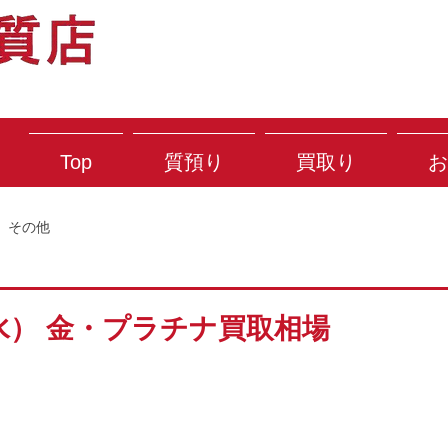
Top
質預り
買取り
お
その他
（水） 金・プラチナ買取相場