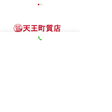
神奈川県質屋組合連合会 会員
8月8日（土） 金・プラ
8月7日（金） 金・プラ
神奈川県公安委員会 許可
チナ買取相場
チナ買取相場
第451403500020号 質屋
第451403600258号 古物商
tel.045-332-0003
【営業時間】月-土10:00-18:00
【定休日】 日曜日、3のつく日(3・13・23）
有限会社 天王町質店
〒240-0003
神奈川県横浜市保土ケ谷区天王町1-3-13
【交通アクセス】