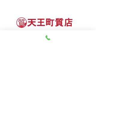
神奈川県質屋組合連合会 会員
8月8日（土） 金・プラ
8月7日（金） 金・プラ
神奈川県公安委員会 許可
チナ買取相場
チナ買取相場
第451403500020号 質屋
第451403600258号 古物商
tel.045-332-0003
【営業時間】月-土10:00-18:00
【定休日】 日曜日、3のつく日(3・13・23）
有限会社 天王町質店
〒240-0003
神奈川県横浜市保土ケ谷区天王町1-3-13
【交通アクセス】
電車 相鉄線天王町駅徒歩４分
バス 洪福寺停留所徒歩3分