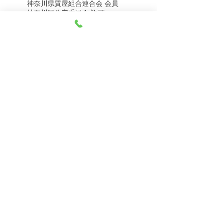
神奈川県質屋組合連合会 会員
8月8日（土） 金・プラ
8月7日（金） 金・プラ
神奈川県公安委員会 許可
チナ買取相場
チナ買取相場
第451403500020号 質屋
第451403600258号 古物商
tel.045-332-0003
【営業時間】月-土10:00-18:00
【定休日】 日曜日、3のつく日(3・13・23）
有限会社 天王町質店
〒240-0003
神奈川県横浜市保土ケ谷区天王町1-3-13
【交通アクセス】
電車 相鉄線天王町駅徒歩４分
バス 洪福寺停留所徒歩3分
© 2023 by 天王町質店