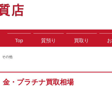
Top
質預り
買取り
お
その他
月） 金・プラチナ買取相場