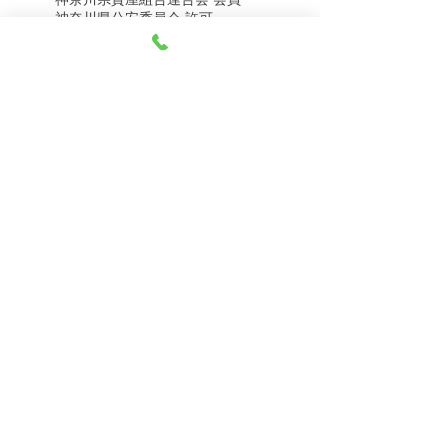
8月4日（火） 金・プラ
8月1日（土） 金・プラ
神奈川県公安委員会 許可
チナ買取相場
チナ買取相場
第451403500020号 質屋
第451403600258号 古物商
tel.045-332-0003
【営業時間】月-土10:00-18:00
【定休日】 日曜日、3のつく日(3・13・23）
有限会社 天王町質店
〒240-0003
神奈川県横浜市保土ケ谷区天王町1-3-13
【交通アクセス】
電車 相鉄線天王町駅徒歩４分
バス 洪福寺停留所徒歩3分
© 2023 by 天王町質店