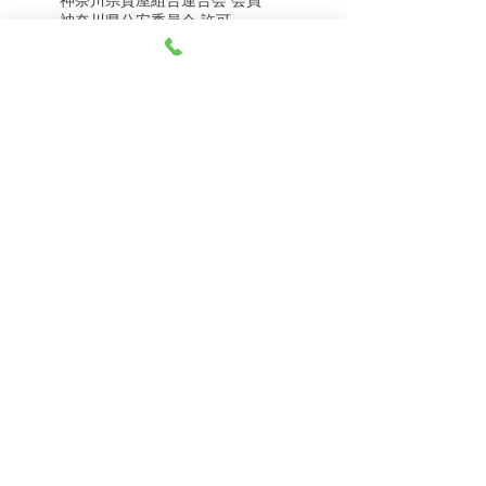
8月4日（火） 金・プラ
8月1日（土） 金・プラ
神奈川県公安委員会 許可
チナ買取相場
チナ買取相場
第451403500020号 質屋
第451403600258号 古物商
tel.045-332-0003
【営業時間】月-土10:00-18:00
【定休日】 日曜日、3のつく日(3・13・23）
有限会社 天王町質店
〒240-0003
神奈川県横浜市保土ケ谷区天王町1-3-13
【交通アクセス】
電車 相鉄線天王町駅徒歩４分
バス 洪福寺停留所徒歩3分
© 2023 by 天王町質店