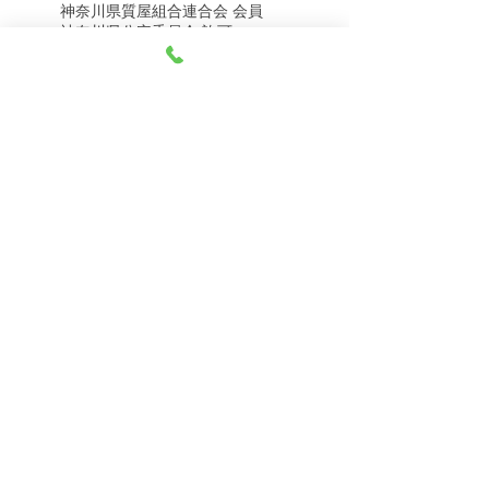
神奈川県質屋組合連合会 会員
8月8日（土） 金・プラ
8月7日（金） 金・プラ
神奈川県公安委員会 許可
チナ買取相場
チナ買取相場
第451403500020号 質屋
第451403600258号 古物商
tel.045-332-0003
【営業時間】月-土10:00-18:00
【定休日】 日曜日、3のつく日(3・13・23）
有限会社 天王町質店
〒240-0003
神奈川県横浜市保土ケ谷区天王町1-3-13
【交通アクセス】
電車 相鉄線天王町駅徒歩４分
バス 洪福寺停留所徒歩3分
© 2023 by 天王町質店