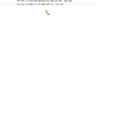
8月7日（金） 金・プラ
8月5日（水） 金・プラ
神奈川県公安委員会 許可
チナ買取相場
チナ買取相場
第451403500020号 質屋
第451403600258号 古物商
tel.045-332-0003
【営業時間】月-土10:00-18:00
【定休日】 日曜日、3のつく日(3・13・23）
有限会社 天王町質店
〒240-0003
神奈川県横浜市保土ケ谷区天王町1-3-13
【交通アクセス】
電車 相鉄線天王町駅徒歩４分
バス 洪福寺停留所徒歩3分
© 2023 by 天王町質店