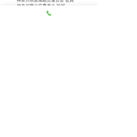
8月4日（火） 金・プラ
8月1日（土） 金・プラ
神奈川県公安委員会 許可
チナ買取相場
チナ買取相場
第451403500020号 質屋
第451403600258号 古物商
tel.045-332-0003
【営業時間】月-土10:00-18:00
【定休日】 日曜日、3のつく日(3・13・23）
有限会社 天王町質店
〒240-0003
神奈川県横浜市保土ケ谷区天王町1-3-13
【交通アクセス】
電車 相鉄線天王町駅徒歩４分
バス 洪福寺停留所徒歩3分
© 2023 by 天王町質店