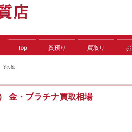
Top
質預り
買取り
お
その他
金） 金・プラチナ買取相場