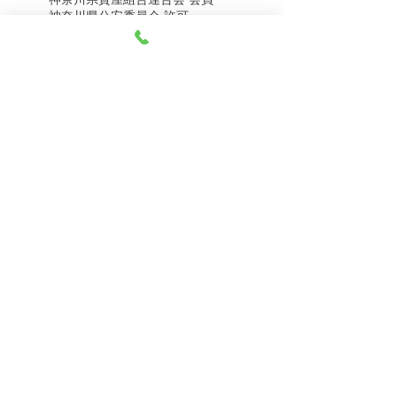
8月5日（水） 金・プラ
8月4日（火） 金・プラ
神奈川県公安委員会 許可
チナ買取相場
チナ買取相場
第451403500020号 質屋
第451403600258号 古物商
tel.045-332-0003
【営業時間】月-土10:00-18:00
【定休日】 日曜日、3のつく日(3・13・23）
有限会社 天王町質店
〒240-0003
神奈川県横浜市保土ケ谷区天王町1-3-13
【交通アクセス】
電車 相鉄線天王町駅徒歩４分
バス 洪福寺停留所徒歩3分
© 2023 by 天王町質店