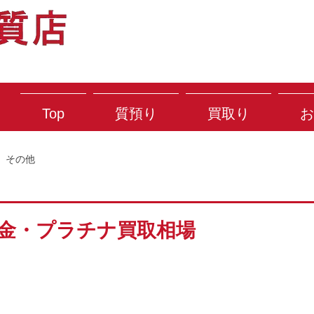
Top
質預り
買取り
お
その他
) 金・プラチナ買取相場