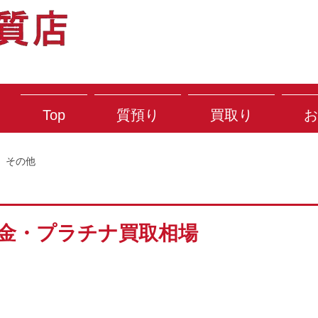
Top
質預り
買取り
お
その他
) 金・プラチナ買取相場