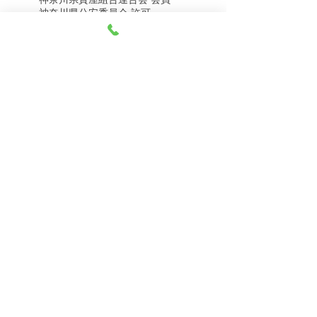
8月8日（土） 金・プラ
8月7日（金） 金・プラ
神奈川県公安委員会 許可
チナ買取相場
チナ買取相場
第451403500020号 質屋
第451403600258号 古物商
tel.045-332-0003
【営業時間】月-土10:00-18:00
【定休日】 日曜日、3のつく日(3・13・23）
有限会社 天王町質店
〒240-0003
神奈川県横浜市保土ケ谷区天王町1-3-13
【交通アクセス】
電車 相鉄線天王町駅徒歩４分
バス 洪福寺停留所徒歩3分
© 2023 by 天王町質店