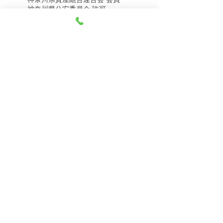
8月8日（土） 金・プラ
8月7日（金） 金・プラ
神奈川県公安委員会 許可
チナ買取相場
チナ買取相場
第451403500020号 質屋
第451403600258号 古物商
tel.045-332-0003
【営業時間】月-土10:00-18:00
【定休日】 日曜日、3のつく日(3・13・23）
有限会社 天王町質店
〒240-0003
神奈川県横浜市保土ケ谷区天王町1-3-13
【交通アクセス】
電車 相鉄線天王町駅徒歩４分
バス 洪福寺停留所徒歩3分
© 2023 by 天王町質店