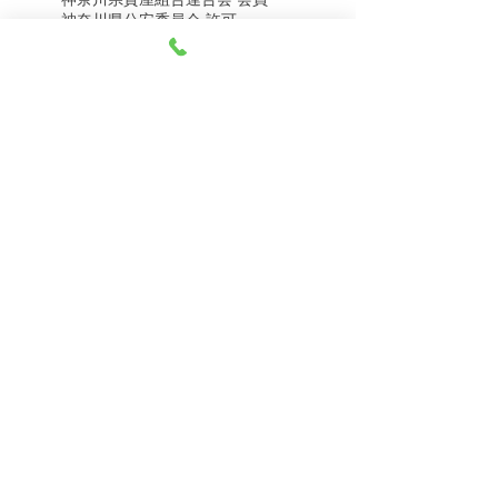
8月5日（水） 金・プラ
8月4日（火） 金・プラ
神奈川県公安委員会 許可
チナ買取相場
チナ買取相場
第451403500020号 質屋
第451403600258号 古物商
tel.045-332-0003
【営業時間】月-土10:00-18:00
【定休日】 日曜日、3のつく日(3・13・23）
有限会社 天王町質店
〒240-0003
神奈川県横浜市保土ケ谷区天王町1-3-13
【交通アクセス】
電車 相鉄線天王町駅徒歩４分
バス 洪福寺停留所徒歩3分
© 2023 by 天王町質店