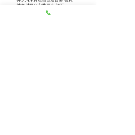
8月8日（土） 金・プラ
8月7日（金） 金・プラ
神奈川県公安委員会 許可
チナ買取相場
チナ買取相場
第451403500020号 質屋
第451403600258号 古物商
tel.045-332-0003
【営業時間】月-土10:00-18:00
【定休日】 日曜日、3のつく日(3・13・23）
有限会社 天王町質店
〒240-0003
神奈川県横浜市保土ケ谷区天王町1-3-13
【交通アクセス】
電車 相鉄線天王町駅徒歩４分
バス 洪福寺停留所徒歩3分
© 2023 by 天王町質店