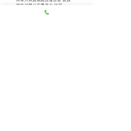
8月8日（土） 金・プラ
8月7日（金） 金・プラ
神奈川県公安委員会 許可
チナ買取相場
チナ買取相場
第451403500020号 質屋
第451403600258号 古物商
tel.045-332-0003
【営業時間】月-土10:00-18:00
【定休日】 日曜日、3のつく日(3・13・23）
有限会社 天王町質店
〒240-0003
神奈川県横浜市保土ケ谷区天王町1-3-13
【交通アクセス】
電車 相鉄線天王町駅徒歩４分
バス 洪福寺停留所徒歩3分
© 2023 by 天王町質店