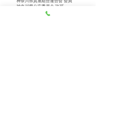
神奈川県質屋組合連合会 会員
8月8日（土） 金・プラ
8月7日（金） 金・プラ
神奈川県公安委員会 許可
チナ買取相場
チナ買取相場
第451403500020号 質屋
第451403600258号 古物商
tel.045-332-0003
【営業時間】月-土10:00-18:00
【定休日】 日曜日、3のつく日(3・13・23）
有限会社 天王町質店
〒240-0003
神奈川県横浜市保土ケ谷区天王町1-3-13
【交通アクセス】
電車 相鉄線天王町駅徒歩４分
バス 洪福寺停留所徒歩3分
© 2023 by 天王町質店