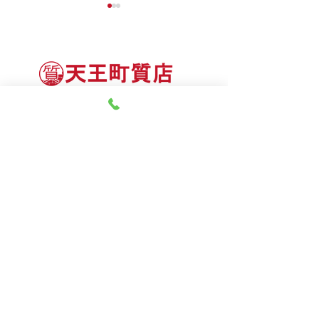
神奈川県質屋組合連合会 会員
8月5日（水） 金・プラ
8月4日（火） 金・プラ
神奈川県公安委員会 許可
チナ買取相場
チナ買取相場
第451403500020号 質屋
第451403600258号 古物商
tel.045-332-0003
【営業時間】月-土10:00-18:00
【定休日】 日曜日、3のつく日(3・13・23）
有限会社 天王町質店
〒240-0003
神奈川県横浜市保土ケ谷区天王町1-3-13
【交通アクセス】
電車 相鉄線天王町駅徒歩４分