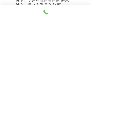
8月5日（水） 金・プラ
8月4日（火） 金・プラ
神奈川県公安委員会 許可
チナ買取相場
チナ買取相場
第451403500020号 質屋
第451403600258号 古物商
tel.045-332-0003
【営業時間】月-土10:00-18:00
【定休日】 日曜日、3のつく日(3・13・23）
有限会社 天王町質店
〒240-0003
神奈川県横浜市保土ケ谷区天王町1-3-13
【交通アクセス】
電車 相鉄線天王町駅徒歩４分
バス 洪福寺停留所徒歩3分
© 2023 by 天王町質店