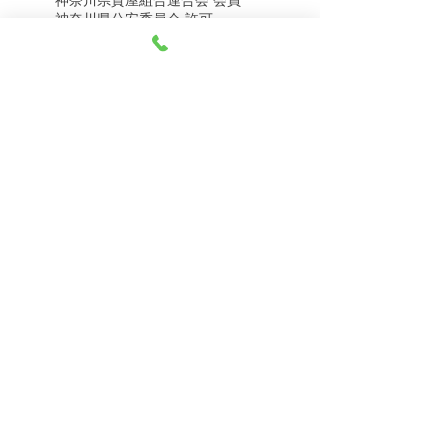
8月8日（土） 金・プラ
8月7日（金） 金・プラ
神奈川県公安委員会 許可
チナ買取相場
チナ買取相場
第451403500020号 質屋
第451403600258号 古物商
tel.045-332-0003
【営業時間】月-土10:00-18:00
【定休日】 日曜日、3のつく日(3・13・23）
有限会社 天王町質店
〒240-0003
神奈川県横浜市保土ケ谷区天王町1-3-13
【交通アクセス】
電車 相鉄線天王町駅徒歩４分
バス 洪福寺停留所徒歩3分
© 2023 by 天王町質店