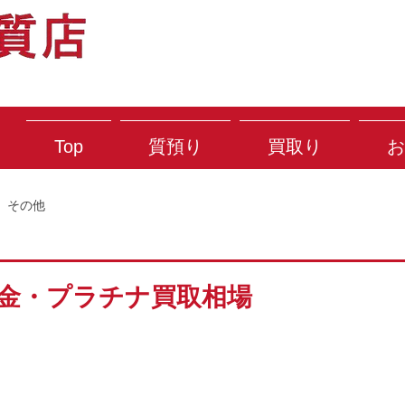
Top
質預り
買取り
お
その他
) 金・プラチナ買取相場