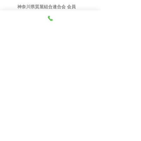
神奈川県質屋組合連合会 会員
8月5日（水） 金・プラ
8月4日（火） 金・プラ
神奈川県公安委員会 許可
チナ買取相場
チナ買取相場
第451403500020号 質屋
第451403600258号 古物商
tel.045-332-0003
【営業時間】月-土10:00-18:00
【定休日】 日曜日、3のつく日(3・13・23）
有限会社 天王町質店
〒240-0003
神奈川県横浜市保土ケ谷区天王町1-3-13
【交通アクセス】
電車 相鉄線天王町駅徒歩４分
バス 洪福寺停留所徒歩3分
© 2023 by 天王町質店