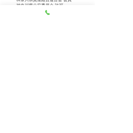
8月8日（土） 金・プラ
8月7日（金） 金・プラ
神奈川県公安委員会 許可
チナ買取相場
チナ買取相場
第451403500020号 質屋
第451403600258号 古物商
tel.045-332-0003
【営業時間】月-土10:00-18:00
【定休日】 日曜日、3のつく日(3・13・23）
有限会社 天王町質店
〒240-0003
神奈川県横浜市保土ケ谷区天王町1-3-13
【交通アクセス】
電車 相鉄線天王町駅徒歩４分
バス 洪福寺停留所徒歩3分
© 2023 by 天王町質店