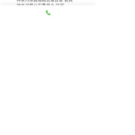
8月5日（水） 金・プラ
8月4日（火） 金・プラ
神奈川県公安委員会 許可
チナ買取相場
チナ買取相場
第451403500020号 質屋
第451403600258号 古物商
tel.045-332-0003
【営業時間】月-土10:00-18:00
【定休日】 日曜日、3のつく日(3・13・23）
有限会社 天王町質店
〒240-0003
神奈川県横浜市保土ケ谷区天王町1-3-13
【交通アクセス】
電車 相鉄線天王町駅徒歩４分
バス 洪福寺停留所徒歩3分
© 2023 by 天王町質店