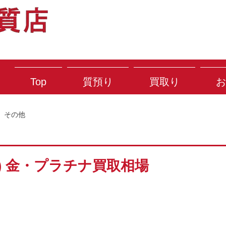
Top
質預り
買取り
お
その他
金) 金・プラチナ買取相場