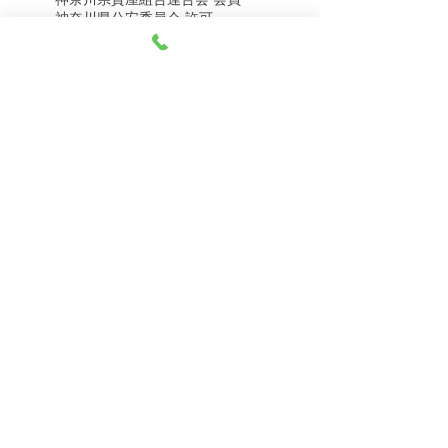
8月5日（水） 金・プラ
8月4日（火） 金・プラ
神奈川県公安委員会 許可
チナ買取相場
チナ買取相場
第451403500020号 質屋
第451403600258号 古物商
tel.045-332-0003
【営業時間】月-土10:00-18:00
【定休日】 日曜日、3のつく日(3・13・23）
有限会社 天王町質店
〒240-0003
神奈川県横浜市保土ケ谷区天王町1-3-13
【交通アクセス】
電車 相鉄線天王町駅徒歩４分
バス 洪福寺停留所徒歩3分
© 2023 by 天王町質店