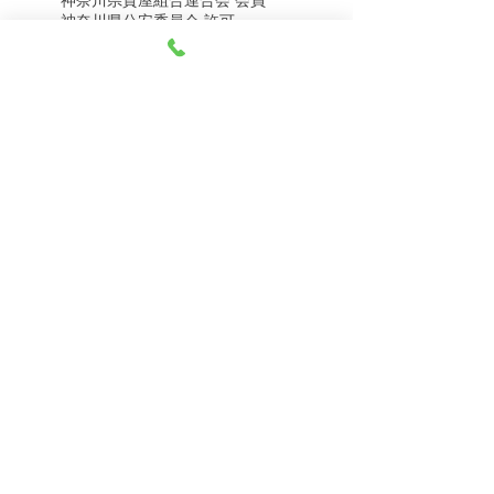
8月5日（水） 金・プラ
8月4日（火） 金・プラ
神奈川県公安委員会 許可
チナ買取相場
チナ買取相場
第451403500020号 質屋
第451403600258号 古物商
tel.045-332-0003
【営業時間】月-土10:00-18:00
【定休日】 日曜日、3のつく日(3・13・23）
有限会社 天王町質店
〒240-0003
神奈川県横浜市保土ケ谷区天王町1-3-13
【交通アクセス】
電車 相鉄線天王町駅徒歩４分
バス 洪福寺停留所徒歩3分
© 2023 by 天王町質店