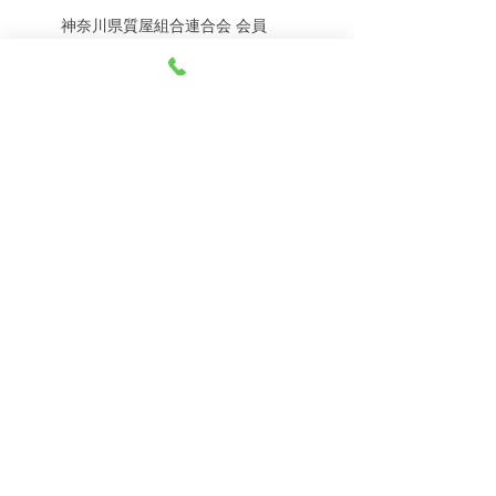
神奈川県質屋組合連合会 会員
8月8日（土） 金・プラ
8月7日（金） 金・プラ
神奈川県公安委員会 許可
チナ買取相場
チナ買取相場
第451403500020号 質屋
第451403600258号 古物商
tel.045-332-0003
【営業時間】月-土10:00-18:00
【定休日】 日曜日、3のつく日(3・13・23）
有限会社 天王町質店
〒240-0003
神奈川県横浜市保土ケ谷区天王町1-3-13
【交通アクセス】
電車 相鉄線天王町駅徒歩４分
バス 洪福寺停留所徒歩3分
© 2023 by 天王町質店