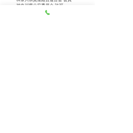
8月8日（土） 金・プラ
8月7日（金） 金・プラ
神奈川県公安委員会 許可
チナ買取相場
チナ買取相場
第451403500020号 質屋
第451403600258号 古物商
tel.045-332-0003
【営業時間】月-土10:00-18:00
【定休日】 日曜日、3のつく日(3・13・23）
有限会社 天王町質店
〒240-0003
神奈川県横浜市保土ケ谷区天王町1-3-13
【交通アクセス】
電車 相鉄線天王町駅徒歩４分
バス 洪福寺停留所徒歩3分
© 2023 by 天王町質店