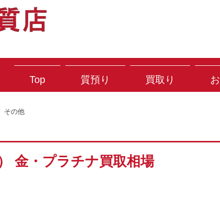
Top
質預り
買取り
お
その他
金） 金・プラチナ買取相場